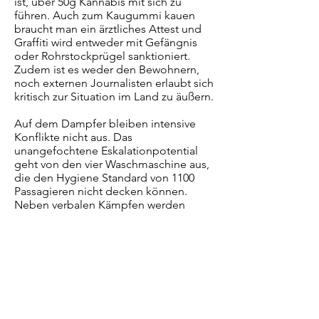
ist, über 50g Kannabis mit sich zu
führen. Auch zum Kaugummi kauen
braucht man ein ärztliches Attest und
Graffiti wird entweder mit Gefängnis
oder Rohrstockprügel sanktioniert.
Zudem ist es weder den Bewohnern,
noch externen Journalisten erlaubt sich
kritisch zur Situation im Land zu äußern.
Auf dem Dampfer bleiben intensive
Konflikte nicht aus. Das
unangefochtene Eskalationpotential
geht von den vier Waschmaschine aus,
die den Hygiene Standard von 1100
Passagieren nicht decken können.
Neben verbalen Kämpfen werden
Bestechungsversuche unternommen
und Wachdienste eingesetzt, um an
einen Maschinenplatz zu kommen
oder zu verhindern, dass die eigene
Wäsche entfernt wird, bevor der
Waschgang abgeschlossen ist. Zudem
geraten Raucher und Nichtraucher
wiederholt aneinander, wenn letztere