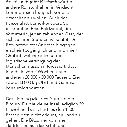
Award, Dhaka / Bangladesch.
es an Land geht. Dadurch würden
andere Rollstuhlfahrer in Verdacht
kommen, sich lediglich Vorteile
erhaschen zu wollen. Auch das
Personal ist bemerkenswert. So
diskreditiert Frau Feldwebel, die
Vorturnerin, jeden zahlenden Gast, der
sich zu ihren Stunden verspätet. Der
Proviantmeister Andreas hingegen
erscheint zugänglich und informiert
Chobot, welcher sich für die
logistische Versorgung der
Menschenmassen interessiert, dass
innerhalb von 2 Wochen unter
anderem 20 000 - 30 000 Tausend Eier
sowie 33 000 kg Obst und Gemüse
konsumiert wurden.
Das Lieblingsziel des Autors bleibt
Bitcurn. Da die kleine Insel lediglich 39
Einwohner besitzt, ist es den 1100
Passagieren nicht erlaubt, an Land zu
gehen. Die Bitcurner kommen
stattdessen auf das Schiff und