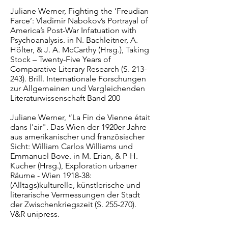
Juliane Werner, Fighting the ‘Freudian
Farce’: Vladimir Nabokov’s Portrayal of
America’s Post-War Infatuation with
Psychoanalysis. in N. Bachleitner, A.
Hölter, & J. A. McCarthy (Hrsg.), Taking
Stock – Twenty-Five Years of
Comparative Literary Research (S. 213-
243). Brill. Internationale Forschungen
zur Allgemeinen und Vergleichenden
Literaturwissenschaft Band 200
Juliane Werner, “La Fin de Vienne était
dans l'air". Das Wien der 1920er Jahre
aus amerikanischer und französischer
Sicht: William Carlos Williams und
Emmanuel Bove. in M. Erian, & P-H.
Kucher (Hrsg.), Exploration urbaner
Räume - Wien 1918-38:
(Alltags)kulturelle, künstlerische und
literarische Vermessungen der Stadt
der Zwischenkriegszeit (S. 255-270).
V&R unipress.