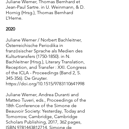
Juliane Werner, Thomas Bernhard et
Jean-Paul Sartre. in U. Weinmann, & D.
Hornig (Hrsg.), Thomas Bernhard
L’Herne.
2020
Juliane Werner / Norbert Bachleitner,
Österreichische Periodika in
französischer Sprache als Medien des
Kulturtransfers (1750-1850). in N.
Bachleitner (Hrsg.), Literary Translation,
Reception, and Transfer : XXI. Congress
of the ICLA - Proceedings (Band 2, S.
345-356). De Gruyter.
https://doi.org/10.1515/9783110641998
Juliane Werner, Andrea Duranti and
Matteo Tuveri, eds., Proceedings of the
18th Conference of the Simone de
Beauvoir Society: Yesterday, Today and
Tomorrow, Cambridge, Cambridge
Scholars Publishing, 2017, 362 pages,
ISBN 9781443812714. Simone de