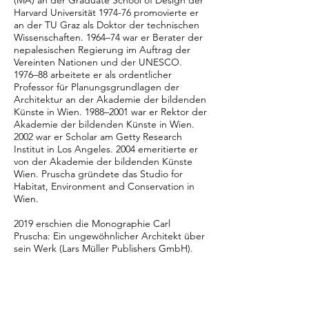
(MA) an der Graduate School of Design der
Harvard Universität 1974-76 promovierte er
an der TU Graz als Doktor der technischen
Wissenschaften. 1964–74 war er Berater der
nepalesischen Regierung im Auftrag der
Vereinten Nationen und der UNESCO.
1976–88 arbeitete er als ordentlicher
Professor für Planungsgrundlagen der
Architektur an der Akademie der bildenden
Künste in Wien. 1988–2001 war er Rektor der
Akademie der bildenden Künste in Wien.
2002 war er Scholar am Getty Research
Institut in Los Angeles. 2004 emeritierte er
von der Akademie der bildenden Künste
Wien. Pruscha gründete das Studio for
Habitat, Environment and Conservation in
Wien.
2019 erschien die Monographie Carl
Pruscha: Ein ungewöhnlicher Architekt über
sein Werk (Lars Müller Publishers GmbH).
VERENA FORMANEK studierte an der
Universität für angewandte Kunst in Wien
und absolvierte ihren Master mit