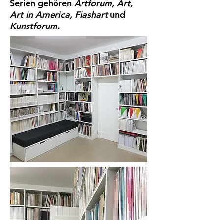
Serien gehören
Artforum, Art,
Art in America, Flashart
und
Kunstforum.